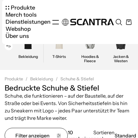
Produkte
Merch tools
Dienstleistungen
Webshop
Über uns
Bekleidung
T-Shirts
Hoodies &
Jacken &
Fleece
Westen
Produkte
Bekleidung
Schuhe & Stiefel
Bedruckte Schuhe & Stiefel
Schuhe, die funktionieren – auf der Baustelle, auf der
Straße oder bei Events. Von Sicherheitsstiefeln bis hin
zu Sneakern mit Logo – jedes Paar unterstützt Ihr Team
und trägt Ihre Marke weiter.
10
Sortieren
Filter anzeigen
Standard