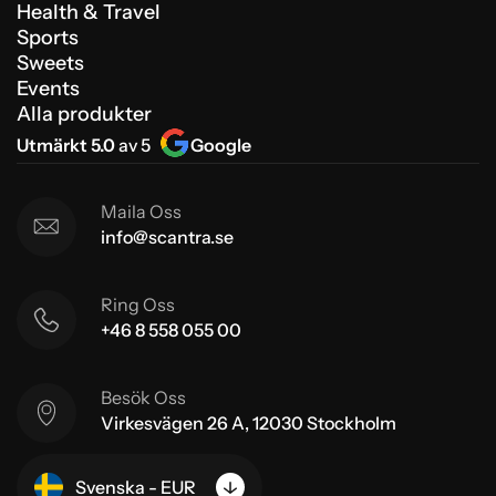
Health & Travel
Sports
Sweets
Events
Alla produkter
Utmärkt 5.0
av 5
Google
Maila Oss
info@scantra.se
Ring Oss
+46 8 558 055 00
Besök Oss
Virkesvägen 26 A, 12030 Stockholm
Svenska - EUR