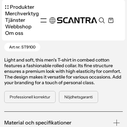
Produkter
Merchverktyg
Tjänster
Webbshop
Produkter
Apparel
T-shirts
Om oss
Gå tillbaka
Stedman Finest Cotton-T Men
Art nr: ST9100
Light and soft, this men's T-shirt in combed cotton
features a fashionable rolled collar. Its fine structure
ensures a premium look with high elasticity for comfort.
The design makes it versatile for various occasions. Add
your branding for a touch of personal class.
Professionell korrektur
Nöjdhetsgaranti
Material och specifikationer