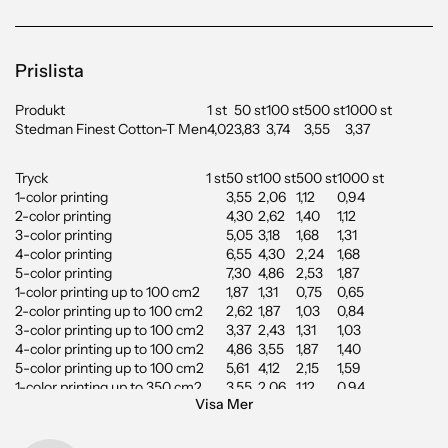
Prislista
Produkt
1 st
50 st
100 st
500 st
1000 st
Stedman Finest Cotton-T Men
4,02
3,83
3,74
3,55
3,37
Tryck
1 st
50 st
100 st
500 st
1000 st
1-color printing
3,55
2,06
1,12
0,94
2-color printing
4,30
2,62
1,40
1,12
3-color printing
5,05
3,18
1,68
1,31
4-color printing
6,55
4,30
2,24
1,68
5-color printing
7,30
4,86
2,53
1,87
1-color printing up to 100 cm2
1,87
1,31
0,75
0,65
2-color printing up to 100 cm2
2,62
1,87
1,03
0,84
3-color printing up to 100 cm2
3,37
2,43
1,31
1,03
4-color printing up to 100 cm2
4,86
3,55
1,87
1,40
5-color printing up to 100 cm2
5,61
4,12
2,15
1,59
1-color printing up to 350 cm2
3,55
2,06
1,12
0,94
Visa Mer
2-color printing up to 350 cm2
4,30
2,62
1,40
1,12
3-color printing up to 350 cm2
5,05
3,18
1,68
1,31
4-color printing up to 350 cm2
6,55
4,30
2,24
1,68