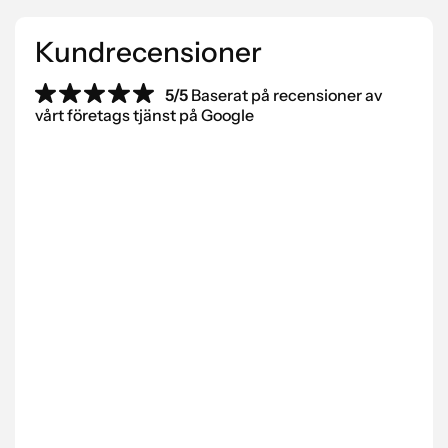
Kundrecensioner
5/5
Baserat på recensioner av
vårt företags tjänst på Google
“Vi har jobbat med Scantra AB i flera år
“Be