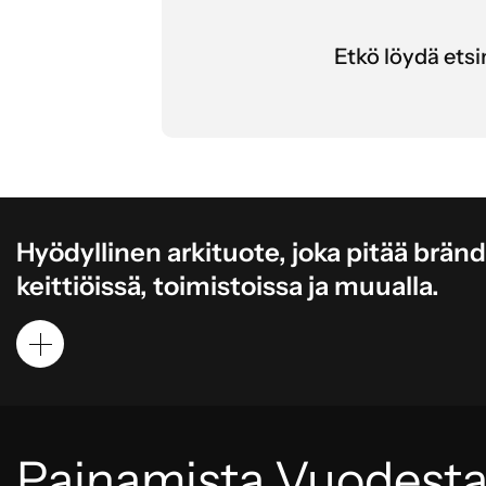
Etkö löydä etsim
Hyödyllinen arkituote, joka pitää brändis
keittiöissä, toimistoissa ja muualla.
Painamista Vuodesta