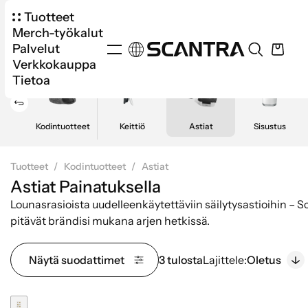
Tuotteet
Merch-työkalut
Palvelut
Verkkokauppa
Tietoa
Kodintuotteet
Keittiö
Astiat
Sisustus
Tuotteet
Kodintuotteet
Astiat
Astiat Painatuksella
Lounasrasioista uudelleenkäytettäviin säilytysastioihin – 
pitävät brändisi mukana arjen hetkissä.
Näytä suodattimet
3 tulosta
Lajittele:
Oletus
Painatus sisältyy