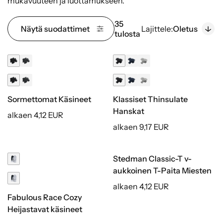
mukavuuteen ja luottamukseen.
35
Näytä suodattimet
Lajittele:
Oletus
tulosta
Sormettomat Käsineet
Klassiset Thinsulate
Hanskat
alkaen 4,12 EUR
alkaen 9,17 EUR
Stedman Classic-T v-
aukkoinen T-Paita Miesten
alkaen 4,12 EUR
Fabulous Race Cozy
Heijastavat käsineet