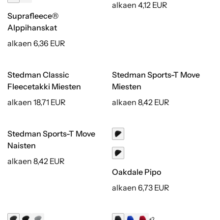
alkaen 4,12 EUR
Suprafleece®
Alppihanskat
alkaen 6,36 EUR
Stedman Classic
Stedman Sports-T Move
Kierrätetty
Fleecetakki Miesten
Miesten
alkaen 18,71 EUR
alkaen 8,42 EUR
Stedman Sports-T Move
Kierrätetty
Naisten
alkaen 8,42 EUR
Oakdale Pipo
alkaen 6,73 EUR
+2
Kierrätetty