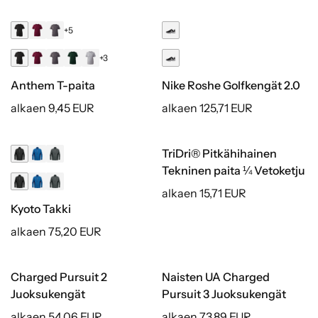
+5
+3
Anthem T-paita
Nike Roshe Golfkengät 2.0
alkaen 9,45 EUR
alkaen 125,71 EUR
TriDri® Pitkähihainen
Tekninen paita ¼ Vetoketju
alkaen 15,71 EUR
Kyoto Takki
alkaen 75,20 EUR
Charged Pursuit 2
Naisten UA Charged
Juoksukengät
Pursuit 3 Juoksukengät
alkaen 54,06 EUR
alkaen 73,89 EUR