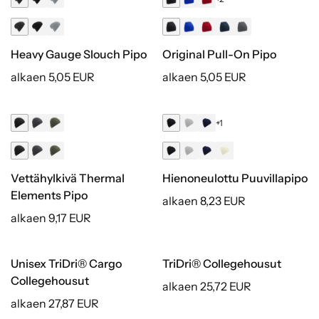
Heavy Gauge Slouch Pipo
Original Pull-On Pipo
alkaen 5,05 EUR
alkaen 5,05 EUR
+1
Luomu
Vettähylkivä Thermal
Hienoneulottu Puuvillapipo
Elements Pipo
alkaen 8,23 EUR
alkaen 9,17 EUR
Unisex TriDri® Cargo
TriDri® Collegehousut
Kierrätetty
Kierrätetty
Collegehousut
alkaen 25,72 EUR
alkaen 27,87 EUR