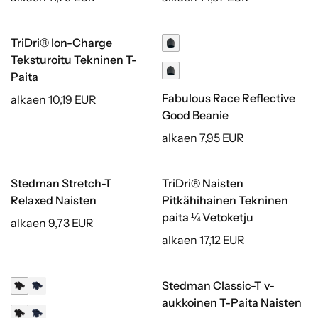
TriDri® Ion-Charge
Kierrätetty
Etiketti sisältyy
Teksturoitu Tekninen T-
Paita
Fabulous Race Reflective
alkaen 10,19 EUR
Good Beanie
alkaen 7,95 EUR
Stedman Stretch-T
TriDri® Naisten
Relaxed Naisten
Pitkähihainen Tekninen
paita ¼ Vetoketju
alkaen 9,73 EUR
alkaen 17,12 EUR
Stedman Classic-T v-
aukkoinen T-Paita Naisten