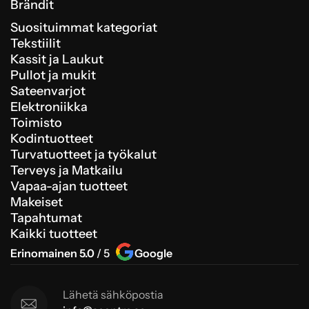
Brändit
Suosituimmat kategoriat
Tekstiilit
Kassit ja Laukut
Pullot ja mukit
Sateenvarjot
Elektroniikka
Toimisto
Kodintuotteet
Turvatuotteet ja työkalut
Terveys ja Matkailu
Vapaa-ajan tuotteet
Makeiset
Tapahtumat
Kaikki tuotteet
Erinomainen 5.0
/ 5
Google
Lähetä sähköpostia