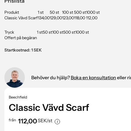
Prislista
Produkt
1 st
50 st
100 st
500 st
1000 st
Classic Vävd Scarf
134,00
129,00
123,00
118,00
112,00
Tryck
1 st
50 st
100 st
500 st
1000 st
Offert på begäran
Startkostnad: 1 SEK
Behöver du hjälp?
Boka en konsultation
eller 
Beechfield
Classic Vävd Scarf
112,00
från
SEK/st