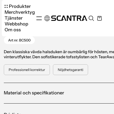
Produkter
Merchverktyg
Tjänster
Webbshop
Produkter
Kläder
Accessoarer
Classic Vä
Om oss
Gå tillbaka
Art nr: BC500
Den klassiska vävda halsduken är oumbärlig för hösten, m
vinterutflykter. Den sofistikerade tofsstylisten och TearAwa
Professionell korrektur
Nöjdhetsgaranti
Material och specifikationer