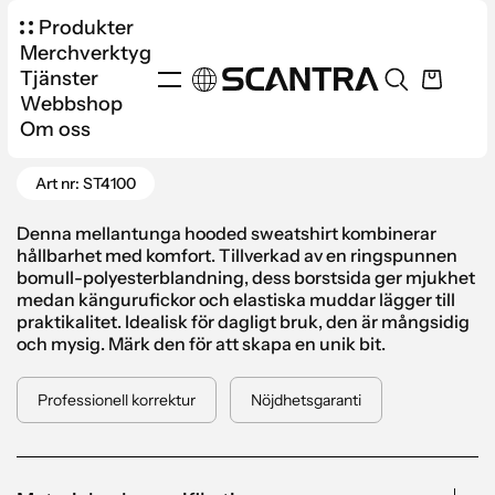
Produkter
Merchverktyg
Tjänster
Webbshop
Produkter
Kläder
Hoodies & Fleece
Om oss
Gå tillbaka
Stedman Classic Sweat Hoodie Herr
Art nr: ST4100
Denna mellantunga hooded sweatshirt kombinerar
hållbarhet med komfort. Tillverkad av en ringspunnen
bomull-polyesterblandning, dess borstsida ger mjukhet
medan kängurufickor och elastiska muddar lägger till
praktikalitet. Idealisk för dagligt bruk, den är mångsidig
och mysig. Märk den för att skapa en unik bit.
Professionell korrektur
Nöjdhetsgaranti