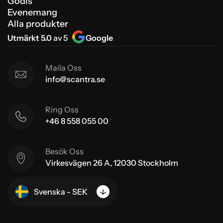
Godis
Evenemang
Alla produkter
Utmärkt 5.0
av 5
Google
Maila Oss
info@scantra.se
Ring Oss
+46 8 558 055 00
Besök Oss
Virkesvägen 26 A, 12030 Stockholm
Svenska - SEK