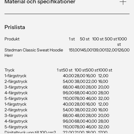
Material och specifikationer
Prislista
Produkt
1 st
50 st
100 st
500 st
1000
st
Stedman Classic Sweat Hoodie
151,00
145,00
139,00
132,00
126,00
Herr
Tryck
1 st
50 st
100 st
500 st
1000 st
1-färgstryck
40,00
28,00
16,00
12,00
2-färgstryck
54,00
38,00
22,00
16,00
3-färgstryck
68,00
48,00
28,00
20,00
4-färgstryck
96,00
68,00
40,00
28,00
5-färgstryck
110,00
78,00
46,00
32,00
1-färgstryck
40,00
28,00
16,00
12,00
2-färgstryck
54,00
38,00
22,00
16,00
3-färgstryck
68,00
48,00
28,00
20,00
4-färgstryck
96,00
68,00
40,00
28,00
5-färgstryck
110,00
78,00
46,00
32,00
Digitaltryck upp till 100 cm2
22,00
21,00
18,00
17,00