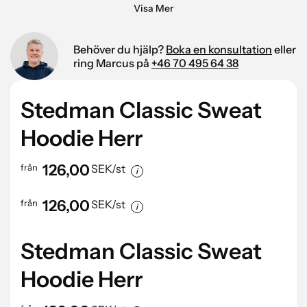
Visa Mer
Digitaltryck upp till 200 cm2
29,00
28,00
25,00
24,00
Digitaltryck upp till 350 cm2
33,00
31,00
27,00
26,00
Digitaltryck upp till 500 cm2
35,00
33,00
29,00
27,00
Broderi upp till 50 cm2
Behöver du hjälp?
43,00
Boka en konsultation
36,00
29,00
27,00
eller
Broderi upp till 100 cm2
50,00
43,00
39,00
37,00
ring Marcus på
+46 70 495 64 38
Broderi upp till 150 cm2
92,00
80,00
73,00
71,00
Stedman Classic Sweat
Startkostnad: 595 SEK
Alla priser är exklusive moms.
Hoodie Herr
126,00
från
SEK/st
126,00
från
SEK/st
Stedman Classic Sweat
Hoodie Herr