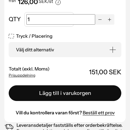
126,00
från
SEK/st
QTY
Tryck / Placering
Välj ditt alternativ
Totalt (exkl. Moms)
151,00 SEK
Prisuppdelning
Lägg till i varukorgen
Vill du kontrollera varan först?
Beställ ett prov
Leveransdetaljer fastställs efter orderbekräftelse.