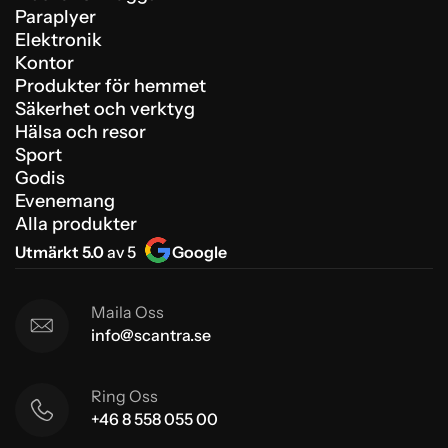
Paraplyer
Elektronik
Kontor
Produkter för hemmet
Säkerhet och verktyg
Hälsa och resor
Sport
Godis
Evenemang
Alla produkter
Utmärkt 5.0
av 5
Google
Maila Oss
info@scantra.se
Ring Oss
+46 8 558 055 00