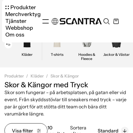
Produkter
Merchverktyg
Tjänster
Webbshop
Om oss
Kläder
T-shirts
Hoodies &
Jackor & Västar
Fleece
Produkter
Kläder
Skor & Kängor
Skor & Kängor med Tryck
Skor som fungerar – på arbetsplatsen, på gatan eller vid
event. Från skyddsstövlar till sneakers med tryck – varje
par är gjort för att stötta ditt team och bära ditt
varumärke längre.
10
Sortera
Visa filter
Standard