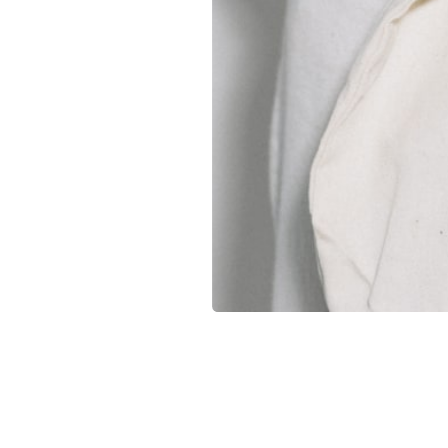
Yritykset ilman omaa varasto- tai logistiikkakapasiteetti
Brändit, joilla on jatkuvaa merchandise-tarvetta ympäri
Hajautetut tiimit, jotka tarvitsevat säännöllisiä toimituks