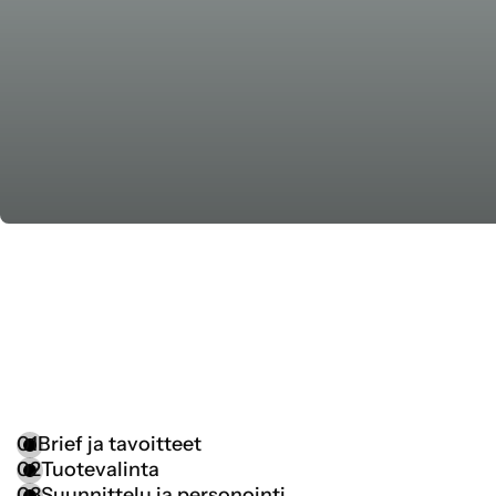
01
Brief ja tavoitteet
02
Tuotevalinta
03
Suunnittelu ja personointi