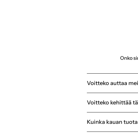
Organisaatiot, jotka järjestävät usein tapahtumia, onboa
Kaikki yritykset, jotka ostavat paljon merchandisea mutta
Varaa konsultaatio
Onko si
Voitteko auttaa mei
Voitteko kehittää 
Kuinka kauan tuota