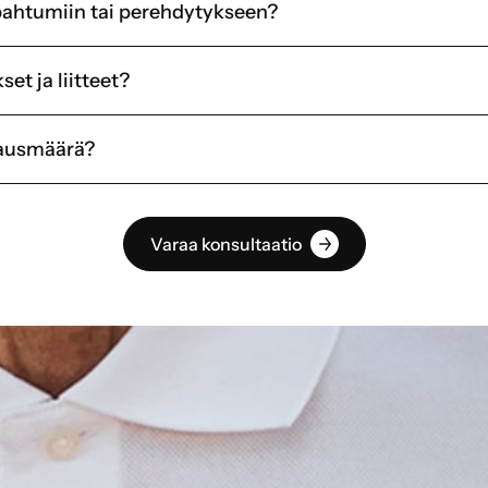
apahtumiin tai perehdytykseen?
et ja liitteet?
ausmäärä?
Varaa konsultaatio