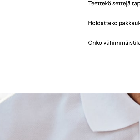
Teettekö settejä t
Hoidatteko pakkauks
Onko vähimmäistil