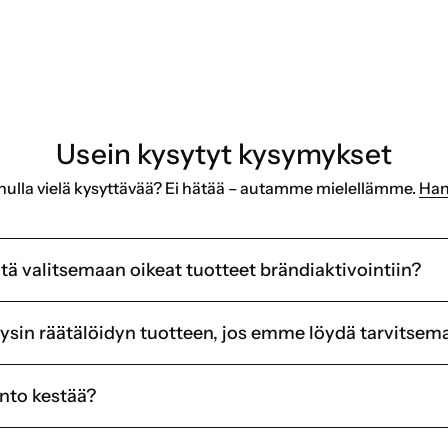
rding-ohjelmia tai asiakaslahjoja
 eivät halua varastoida ja lähettää itse
Usein kysytyt kysymykset
nulla vielä kysyttävää? Ei hätää – autamme mielellämme.
Han
tä valitsemaan oikeat tuotteet brändiaktivointiin?
täysin räätälöidyn tuotteen, jos emme löydä tarvits
nto kestää?