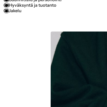
04
Hyväksyntä ja tuotanto
05
Jakelu