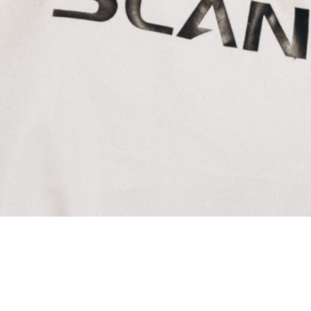
a
 vuoden
ia