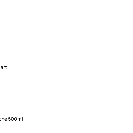
art
sche 500ml