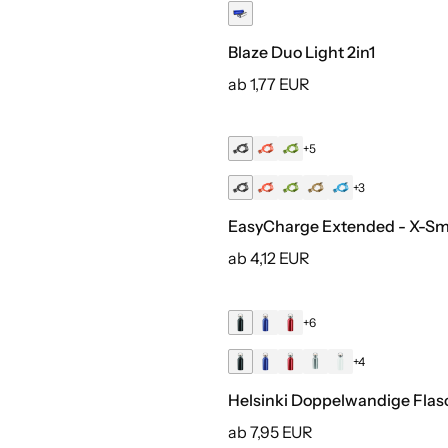
Blaze Duo Light 2in1
ab 1,77 EUR
+5
Druck inklusive
+3
EasyCharge Extended - X-Sm
ab 4,12 EUR
+6
+4
Helsinki Doppelwandige Fla
ab 7,95 EUR