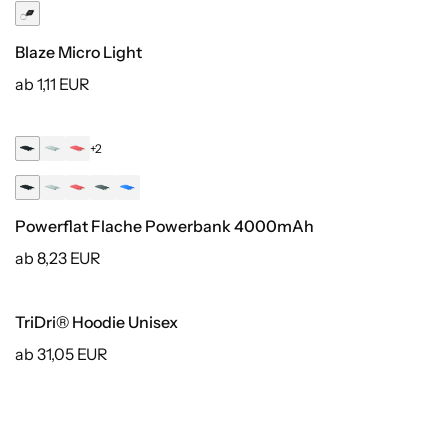
Blaze Micro Light
ab 1,11 EUR
+2
Powerflat Flache Powerbank 4000mAh
ab 8,23 EUR
TriDri® Hoodie Unisex
Recycelt
ab 31,05 EUR