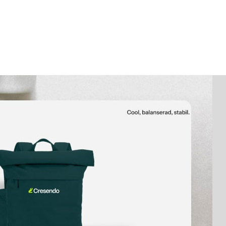
nidentität gebrandet, mit den richtigen Druckdateien, Farbe