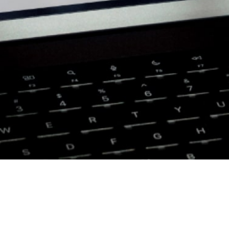
eidung, Trinkware, Büroartikel, Technologie und individuell
Katalog; wir kuratieren, branden und pflegen ihn.