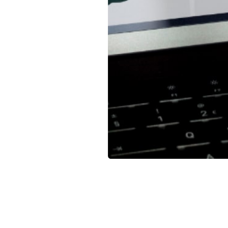
Ihre Teams erhalten einen zentralen Ort, an dem sie Bekl
einzuholen oder Lieferanten zu suchen. Sie definieren den 