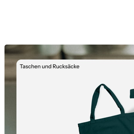
Jeder Artikel im Store ist vollständig gemäß Ihrer Marke
Lager eingelagert.
Einen Beratungstermin buchen