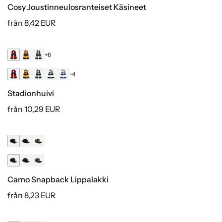
Cosy Joustinneulosranteiset Käsineet
från 8,42 EUR
+6
+4
Stadionhuivi
från 10,29 EUR
Camo Snapback Lippalakki
från 8,23 EUR
+1
Luomu