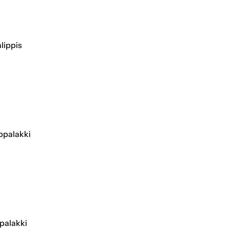
lippis
ppalakki
palakki