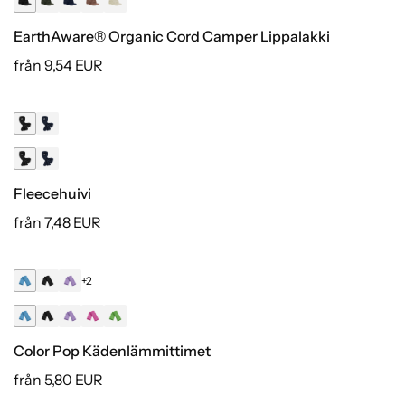
EarthAware® Organic Cord Camper Lippalakki
från 9,54 EUR
Kierrätetty
Fleecehuivi
från 7,48 EUR
+2
Color Pop Kädenlämmittimet
från 5,80 EUR