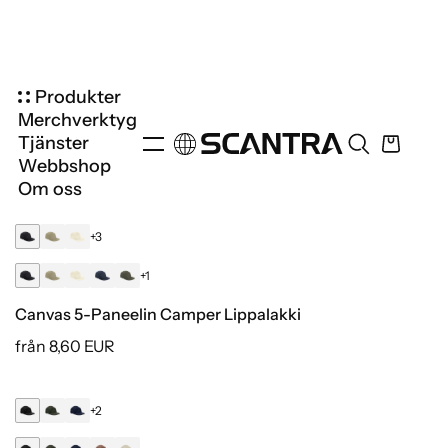
+1
Urbanwear 6-Paneelin Lippalakki
från 7,30 EUR
+3
+1
Canvas 5-Paneelin Camper Lippalakki
från 8,60 EUR
+2