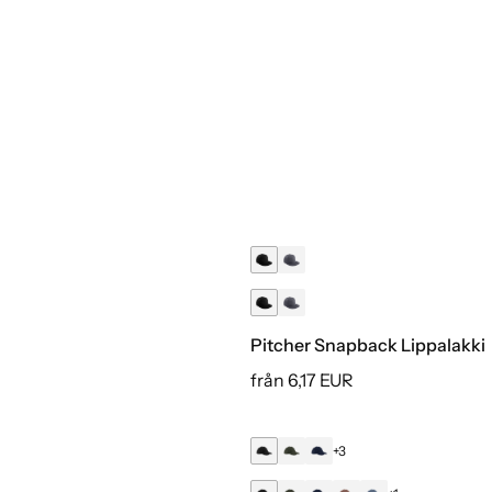
+9
+7
Matalaprofiilinen 6-Paneelin 
från 7,30 EUR
Pitcher Snapback Lippalakki
från 6,17 EUR
+3
Luomu
+1