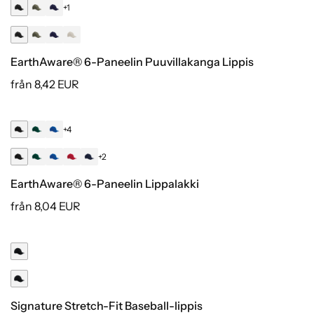
EarthAware® 6-Paneelin Puuvillakanga Lippis
från 8,42 EUR
+4
Luomu
+2
EarthAware® 6-Paneelin Lippalakki
från 8,04 EUR
Signature Stretch-Fit Baseball-lippis