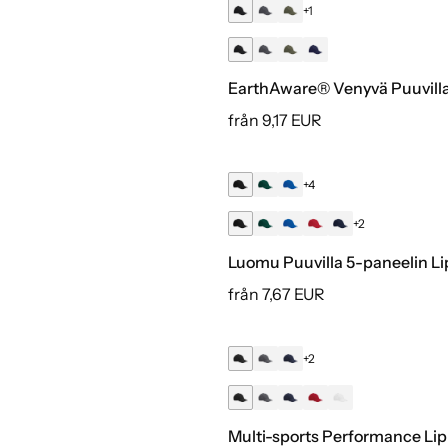
EarthAware® Venyvä Puuvilla
från 9,17 EUR
+4
Luomu
+2
Luomu Puuvilla 5-paneelin Li
från 7,67 EUR
+2
Multi-sports Performance Lip