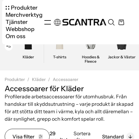
Produkter
Merchverktyg
Tjänster
Webbshop
Om oss
Kläder
T-shirts
Hoodies &
Jackor & Västar
Fleece
Produkter
Kläder
Accessoarer
Accessoarer för Kläder
Profilerade arbetsaccessoarer för utomhusbruk. Från
handskar till skyddsutrustning – varje produkt är skapad
för att stötta ditt team i värme, kyla och allt däremellan –
där synlighet, grepp och komfort spelar roll.
29
Sortera
Visa filter
Standard