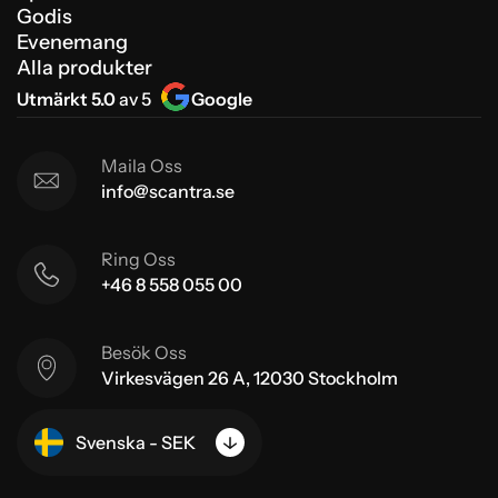
Godis
Evenemang
Alla produkter
Utmärkt 5.0
av 5
Google
Maila Oss
info@scantra.se
Ring Oss
+46 8 558 055 00
Besök Oss
Virkesvägen 26 A, 12030 Stockholm
Svenska - SEK