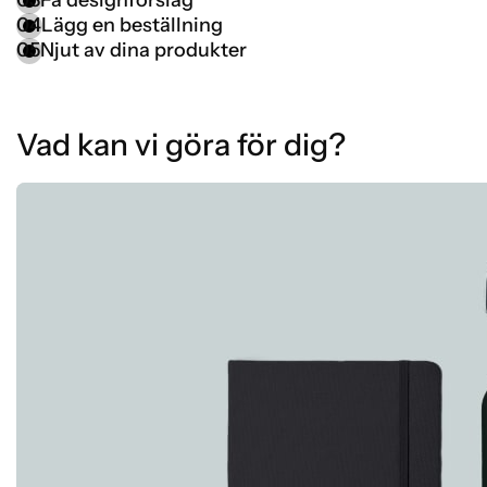
03
Få designförslag
04
Lägg en beställning
05
Njut av dina produkter
Vad kan vi göra för dig?