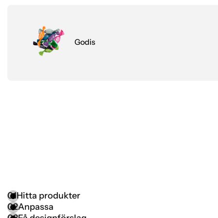
Godis
01
Hitta produkter
02
Anpassa