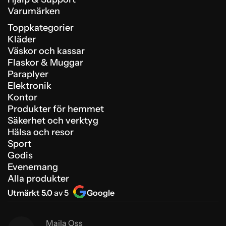
Varumärken
Toppkategorier
Kläder
Väskor och kassar
Flaskor & Muggar
Paraplyer
Elektronik
Kontor
Produkter för hemmet
Säkerhet och verktyg
Hälsa och resor
Sport
Godis
Evenemang
Alla produkter
Utmärkt 5.0
av 5
Google
Maila Oss