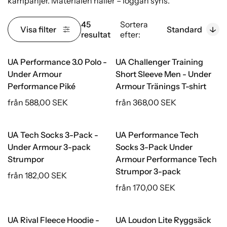
kampanjer. Materialen håller – loggan syns.
45
Sortera
Visa filter
Standard
resultat
efter:
UA Performance 3.0 Polo -
UA Challenger Training
Under Armour
Short Sleeve Men - Under
Performance Piké
Armour Tränings T-shirt
från 588,00 SEK
från 368,00 SEK
UA Tech Socks 3-Pack -
UA Performance Tech
Under Armour 3-pack
Socks 3-Pack Under
Strumpor
Armour Performance Tech
Strumpor 3-pack
från 182,00 SEK
från 170,00 SEK
UA Rival Fleece Hoodie -
UA Loudon Lite Ryggsäck