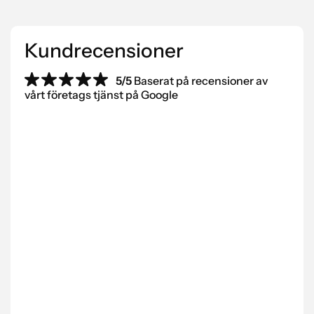
Kundrecensioner
5/5
Baserat på recensioner av
vårt företags tjänst på Google
“Vi har jobbat med Scantra AB i flera år