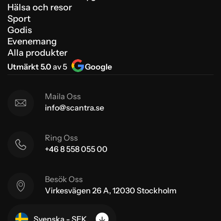
Hälsa och resor
Sport
Godis
Evenemang
Alla produkter
Utmärkt 5.0
av 5
Google
Maila Oss
info@scantra.se
Ring Oss
+46 8 558 055 00
Besök Oss
Virkesvägen 26 A, 12030 Stockholm
Svenska - SEK