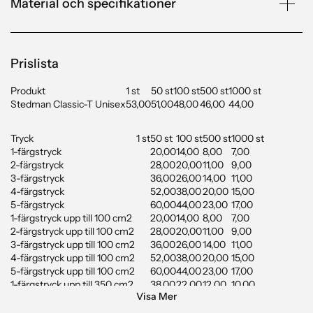
Material och specifikationer
Prislista
Produkt
1 st
50 st
100 st
500 st
1000 st
Stedman Classic-T Unisex
53,00
51,00
48,00
46,00
44,00
Tryck
1 st
50 st
100 st
500 st
1000 st
1-färgstryck
20,00
14,00
8,00
7,00
2-färgstryck
28,00
20,00
11,00
9,00
3-färgstryck
36,00
26,00
14,00
11,00
4-färgstryck
52,00
38,00
20,00
15,00
5-färgstryck
60,00
44,00
23,00
17,00
1-färgstryck upp till 100 cm2
20,00
14,00
8,00
7,00
2-färgstryck upp till 100 cm2
28,00
20,00
11,00
9,00
3-färgstryck upp till 100 cm2
36,00
26,00
14,00
11,00
4-färgstryck upp till 100 cm2
52,00
38,00
20,00
15,00
5-färgstryck upp till 100 cm2
60,00
44,00
23,00
17,00
1-färgstryck upp till 350 cm2
38,00
22,00
12,00
10,00
Visa Mer
2-färgstryck upp till 350 cm2
46,00
28,00
15,00
12,00
3-färgstryck upp till 350 cm2
54,00
34,00
18,00
14,00