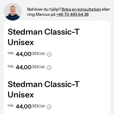
4-färgstryck upp till 350 cm2
70,00
46,00
24,00
18,00
5-färgstryck upp till 350 cm2
Behöver du hjälp?
78,00
Boka en konsultation
52,00
27,00
20,00
eller
Digitaltryck upp till 100 cm2
16,00
15,00
12,00
11,00
ring Marcus på
+46 70 495 64 38
Digitaltryck upp till 200 cm2
23,00
22,00
19,00
18,00
Digitaltryck upp till 350 cm2
27,00
25,00
21,00
20,00
Digitaltryck upp till 500 cm2
29,00
27,00
23,00
21,00
Stedman Classic-T
Startkostnad: 595 SEK
Alla priser är exklusive moms.
Unisex
44,00
från
SEK/st
44,00
från
SEK/st
Stedman Classic-T
Unisex
44,00
från
SEK/st