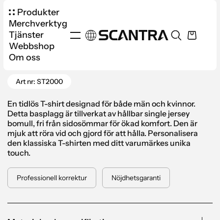
Produkter
Merchverktyg
Tjänster
Webbshop
Produkter
Kläder
T-shirts
Om oss
Gå tillbaka
Stedman Classic-T Unisex
Art nr: ST2000
En tidlös T-shirt designad för både män och kvinnor.
Detta basplagg är tillverkat av hållbar single jersey
bomull, fri från sidosömmar för ökad komfort. Den är
mjuk att röra vid och gjord för att hålla. Personalisera
den klassiska T-shirten med ditt varumärkes unika
touch.
Professionell korrektur
Nöjdhetsgaranti