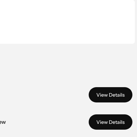
View Details
iew
View Details