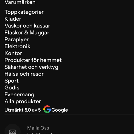
Varumärken
Toppkategorier
Kläder
Väskor och kassar
Flaskor & Muggar
Paraplyer
Elektronik
Kontor
Produkter för hemmet
Säkerhet och verktyg
Hälsa och resor
Sport
Godis
Evenemang
Alla produkter
Utmärkt 5.0
av 5
Google
Maila Oss