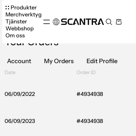
Produkter
Merchverktyg
Tjänster
Webbshop
Om oss
Your Orders
Account
My Orders
Edit Profile
Date
Order ID
06/09/2022
#4934938
06/09/2023
#4934938