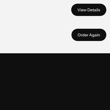
View Details
Order Again