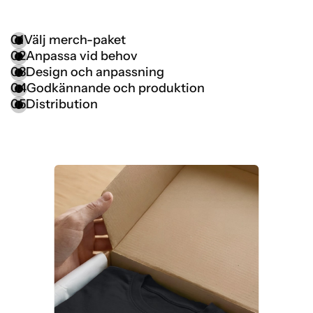
01
Välj merch-paket
02
Anpassa vid behov
03
Design och anpassning
04
Godkännande och produktion
05
Distribution