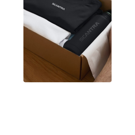
Ett genomtänkt paket gör onboarding, event,
lanseringar och kundgåvor meningsfulla.
För nya medarbetare.