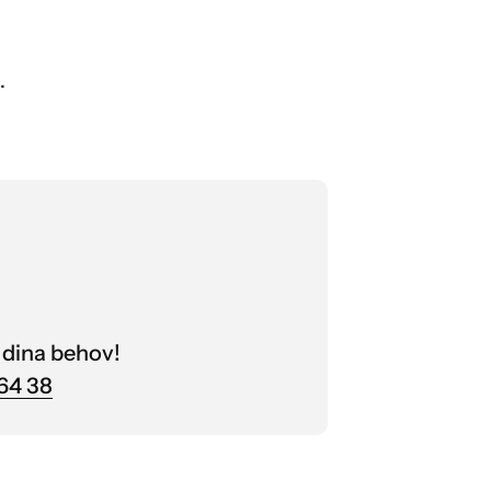
.
 dina behov!
64 38