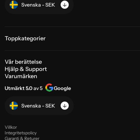
Svenska - SEK
Toppkategorier
Vår berättelse
Hjälp & Support
Varumärken
Utmärkt 5.0
av 5
Google
Svenska - SEK
Villkor
Integritetspolicy
Garanti & Returer