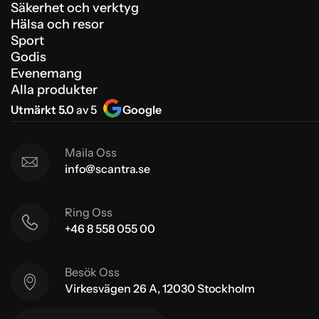
Säkerhet och verktyg
Hälsa och resor
Sport
Godis
Evenemang
Alla produkter
Utmärkt 5.0
av 5
Google
Maila Oss
info@scantra.se
Ring Oss
+46 8 558 055 00
Besök Oss
Virkesvägen 26 A, 12030 Stockholm